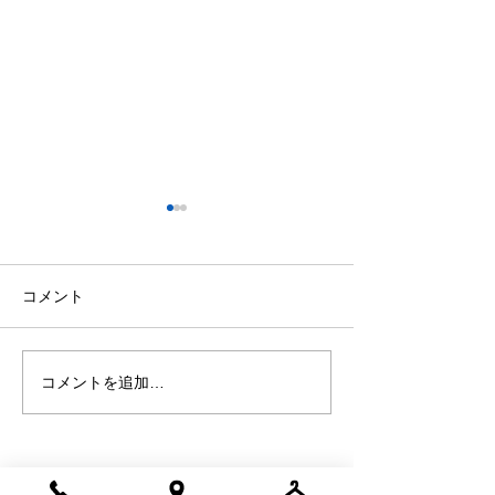
今日の格言 ー本田圭佑
今日の格言 ー
ー
ー
「批判してくれたことを感謝
「俺は孤立してい
コメント
しています。批判してくれる
ね」
人がいなければ、ここまで来
ることはできなかった」
コメントを追加…