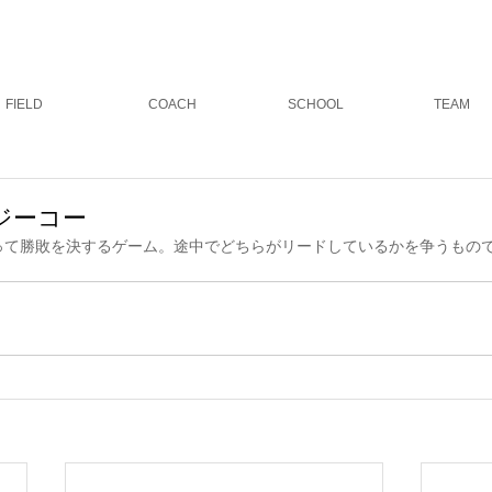
スクール
グランドゴルフ
ウ
FIELD
COACH
SCHOOL
TEAM
ジーコー
って勝敗を決するゲーム。途中でどちらがリードしているかを争うもので
。