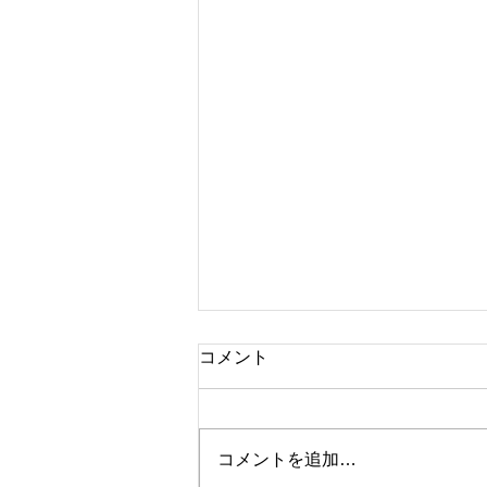
今日の格言 ー本田圭佑ー
コメント
「Depend on me（オレに依
存しろ）」
コメントを追加…