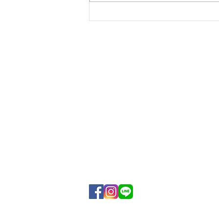
​【SOLumコミュニティフィールド】
〒342-0038
埼玉県吉川市美南3-25-1
​イオンタウン吉川美南 東街区３F SO
TEL : 048-910-9651
Mail : info@solum-sports.co.jp
埼玉県SDGsパートナー
宣言書