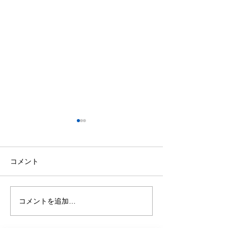
今日の格言 ー本田圭佑
今日の格言 ー
ー
ー
「批判してくれたことを感謝
「俺は孤立してい
コメント
しています。批判してくれる
ね」
人がいなければ、ここまで来
ることはできなかった」
コメントを追加…