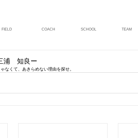
スクール
グランドゴルフ
ウ
FIELD
COACH
SCHOOL
TEAM
三浦 知良ー
じゃなくて、あきらめない理由を探せ。