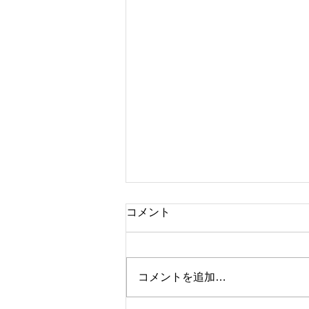
今日の格言 ー本田圭佑ー
コメント
「Depend on me（オレに依
存しろ）」
コメントを追加…