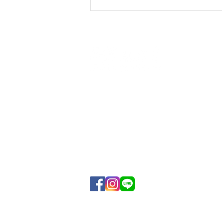
​【SOLumコミュニティフィールド】
〒342-0038
埼玉県吉川市美南3-25-1
​イオンタウン吉川美南 東街区３F SO
TEL : 048-910-9651
Mail : info@solum-sports.co.jp
埼玉県SDGsパートナー
宣言書