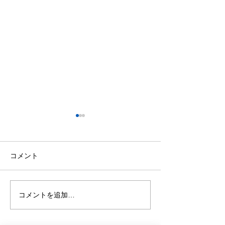
今日の格言 ー本田圭佑
今日の格言 ー
ー
ー
「批判してくれたことを感謝
「俺は孤立してい
コメント
しています。批判してくれる
ね」
人がいなければ、ここまで来
ることはできなかった」
コメントを追加…