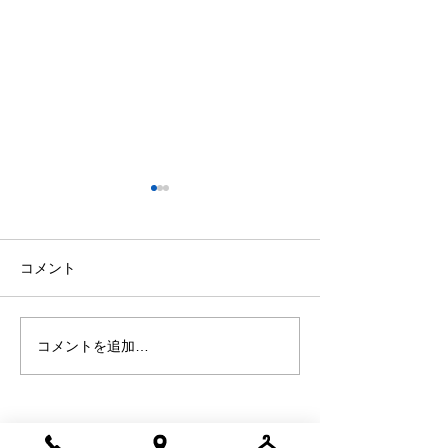
今日の格言 ー本田圭佑
今日の格言 ー
ー
ー
「批判してくれたことを感謝
「俺は孤立してい
コメント
しています。批判してくれる
ね」
人がいなければ、ここまで来
ることはできなかった」
コメントを追加…