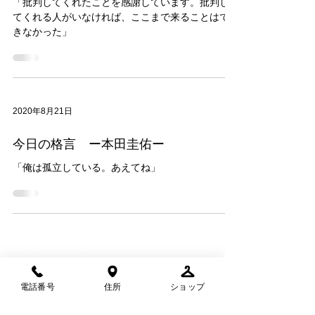
「批判してくれたことを感謝しています。批判し
てくれる人がいなければ、ここまで来ることはで
きなかった」
2020年8月21日
今日の格言 ー本田圭佑ー
「俺は孤立している。あえてね」
電話番号
住所
ショップ
​【SOLumコミュニティフィールド】
〒342-0038
埼玉県吉川市美南3-25-1