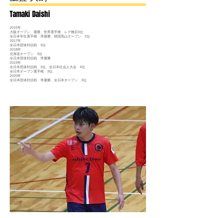
Tamaki Daishi
2015年
大阪オープン 優勝、世界選手権 レグ種目3位
全日本学生選手権 準優勝、韓国馬山オープン 2位
2017年
全日本団体対抗戦 3位
2018年
北海道オープン 3位
全日本団体対抗戦 準優勝
2019年
全日本団体対抗戦 3位、全日本社会人大会 4位
全日本オープン選手権 3位
2020年
全日本団体対抗戦 準優勝、全日本オープン 3位