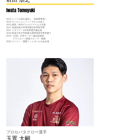
Iwata Tomoyuki
2012 レーベル病を発症し、視覚障害者へ
2015 ロービジョンフットサルと出会う
2015 韓国・IBSAワールドゲームズ出場
2017 筑波技術大学理学療法学専攻卒業
2017 イタリア・LVF世界選手権出場
2019 筑波大学大学院修士課程体育学専攻修了
2019（公財）日本サッカー協会技術部
グラスルーツ推進グループ 勤務
2019 スペイン・国際フットボール大会出場
プロセパタクロー選手
​玉置 大嗣