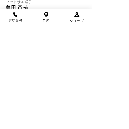
フットサル選手
​島田 竜輔
Shimada Ryusuke
電話番号
住所
ショップ
2016年
地元吉川市を離れ、東海大学付属静岡翔洋高校へ進学
2018年
高校サッカーで足首の手術
その後も状態が良くならずサッカーを引退。フットサルを始める。
2019年
大学入学と同時に湘南ベルマーレフットサルクラブロンドリーナに入団。
2021年
フットサル神奈川県選抜選出。全国大会出場権獲得（コロナのため中止）
2022年 Fリーグ Division2 リガーレヴィア葛飾入団
2023年 Fリーグ引退後、吉川市に帰郷。
ディセンドーラ吉川入団。
代表の塩崎と共に法人化。一般社団法人 ディセンドーラ吉川設立
フットサル埼玉県選抜選出。全国選抜フットサル大会出場権獲得。
2024年 埼玉県フットサル2部リーグ優勝1部昇格。2部リーグ ベスト5・得点王
​【SOLumコミュニティフィールド】
〒342-0038
埼玉県吉川市美南3-25-1
​イオンタウン吉川美南 東街区３F SOLumコミュニティ
フィールド
TEL : 048-910-9651
Mail : info@solum-sports.co.jp