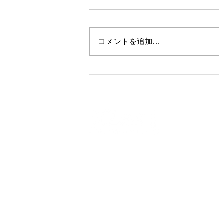
ンセイアールアンドディチャ
リティーフットサル大会 開
東日本大震災で大きな被害を受け
催決定
た地域へ支援を。高橋陽一先生の
コメントを追加…
呼びかけで始まった大会も今回で
11回目を迎えることができまし
た。 大会当日には前回大会同様
に募金箱を設け被災地支援の呼び
かけを行います。 今年は震災か
ら8年が経ちましたが、被災した
すべての人々や地域が普段の生活
を取...
​【SOLumコミュニティフィールド】
〒342-0038
埼玉県吉川市美南3-25-1
​イオンタウン吉川美南 東街区３F SO
TEL : 048-910-9651
Mail : info@solum-sports.co.jp