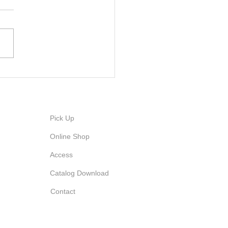
！
スポーツメーカーSOLUMホ
ページへようこそ。 この
ホームページをリニューアル
しました！ 随時、オフィシ
ニュースの公開や、ONLINE
OPを開店し様々な情報や新作
のご案内を発信して参りたい
ます。...
Pick Up
Online Shop
Access
Catalog Download
Contact