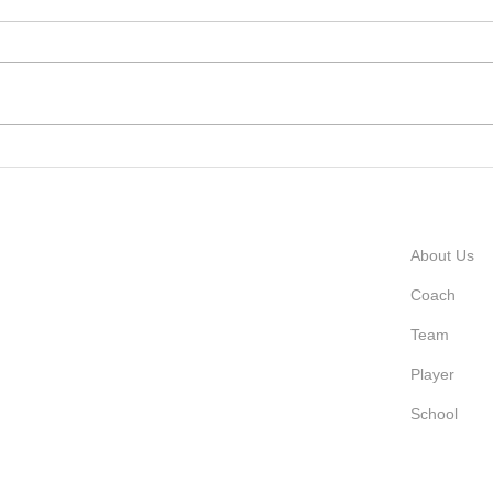
した
総合
ーム
度、
いた
ャル
週刊少年ジャンプ展のお知ら
SH
せ
商品
と思い
About Us
Coach
Team
Player
School
Lumコミュニティフィールド