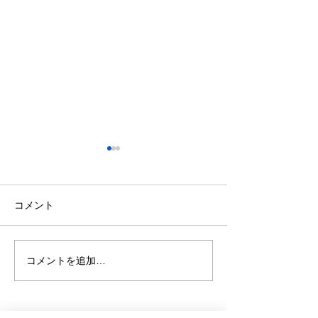
今日の格言 ー本田圭佑
今日の格言 ー
ー
ー
「批判してくれたことを感謝
「俺は孤立してい
コメント
しています。批判してくれる
ね」
人がいなければ、ここまで来
ることはできなかった」
コメントを追加…